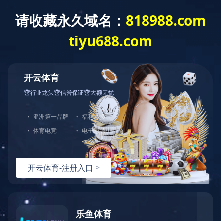
人工制焦球。
产品搜索 >
Product Show
首页
产品展示
产品展示
＞
直接还原铁用球团检测设备
铁精粉
公司简介
华体会体育·（中国）官方网站
生球检验及焙烧设备
华体会体育·（中国）官方网站
球团矿、烧结矿、块矿高温冶
新闻中心
焦化行业检测及优化配煤设备
金性能检测系统
焦化行业检测及优化配煤设备
烧结、球团优化配矿研究设备
高炉配吹煤检测设备
企业业绩
球团矿/烧结矿/块矿高温冶金性能检测系统
冶金渣、保护渣等高温物性检
冶金石灰活性度测定仪
测设备
技术交流
烧结/球团优化配矿研究设备
矿石、焦炭物理检测及制样设
工业分析、测硫仪等
备
视频观赏
氢冶金检测设备
膨润土
高炉配吹煤检测设备
标准下载
标准下载
企业荣誉