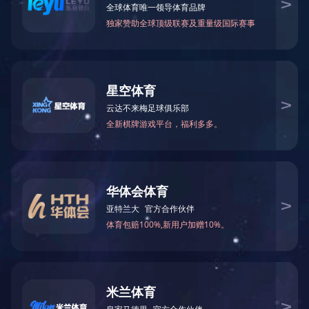
冶金渣、保护渣等高温物性检测设备
设备视频
企业荣誉
冶金石灰活性度测定仪
华体会体育·（中国）官方网站
矿石、焦炭物理检测及制样设备
工业分析、测硫仪等
QTY-20000全自动球
全自动环保型落下强度
团压力试验机
试验装置
环保型颚式破碎机
KXSM-400型湿煤破碎
机