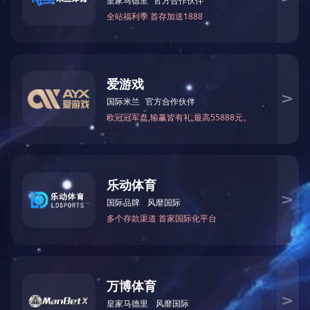
KXR-450B立式无筛板
环保型双辊破碎机
复合式破碎机
1
2
3
4
共19条