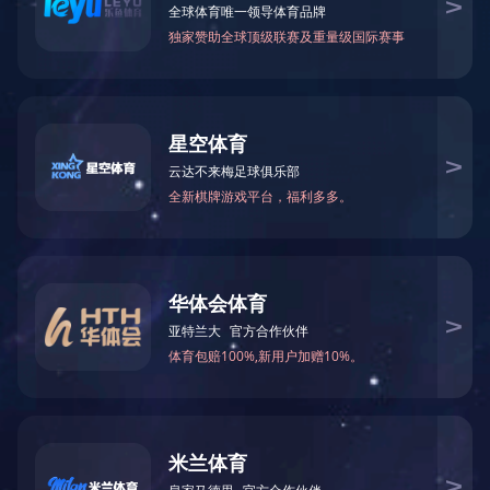
冶金渣、保护渣等高温物性检测设备
球团矿、烧结矿、块矿高温冶
企业荣誉
焦化行业检测及优化配煤设备
金性能检测系统
冶金石灰活性度测定仪
烧结、球团优化配矿研究设备
高炉配吹煤检测设备
华体会体育·（中国）官方网站
冶金渣、保护渣等高温物性检
冶金石灰活性度测定仪
测设备
矿石、焦炭物理检测及制样设备
矿石、焦炭物理检测及制样设
工业分析、测硫仪等
备
工业分析、测硫仪等
氢冶金检测设备
膨润土
标准下载
企业荣誉
设备视频