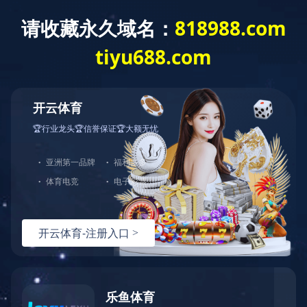
首页
产品展示
＞
公司简介
华体会体育·（中国）官方网站
新闻中心
焦化行业检测及优化配煤设备
：我公司研发的焦炭反应性制样系统，全部制样过程机械化操作，没有人
企业业绩
产品搜索 >
球团矿/烧结矿/块矿高温冶金性能检测系统
Product Show
技术交流
产品展示
烧结/球团优化配矿研究设备
视频观赏
直接还原铁用球团检测设备
铁精粉
高炉配吹煤检测设备
标准下载
生球检验及焙烧设备
华体会体育·（中国）官方网站