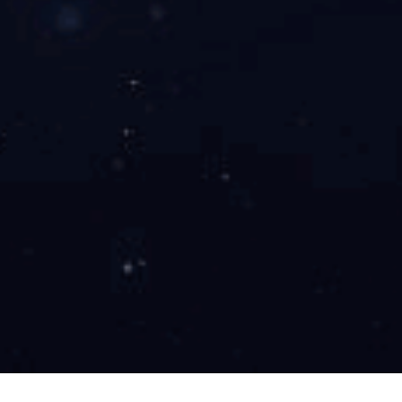
后
摇筛
）
合
132
计