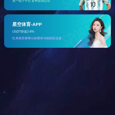
度曲线可任意设定，（1280℃定位焙烧控温极限）。
四．焙烧制度（鞍钢焙烧制度参考值，可调整）
焙
干
预
焙
均
冷
烧
工
燥段
热段
烧段
热段
却段
艺
焙烧温
300～
900～
1100～
1150
→200
度
500
1000
1250
（
℃）
焙烧时
8～12
10～15
15～25
5
－
间
（
min）
风量
2.3
1.85
1.85
1.85
1.85
(M3/min)