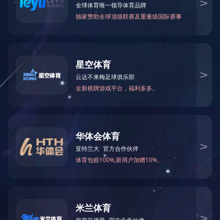
冶金渣、保护渣等高温物性检测设备
企业荣誉
冶金石灰活性度测定仪
华体会体育·（中国）官方网站
矿石、焦炭物理检测及制样设备
工业分析、测硫仪等