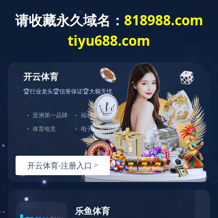
首页
产品展示
＞
公司简介
华体会体育·（中国）官方网站
新闻中心
焦化行业检测及优化配煤设备
：我公司研发的焦炭反应性制样系统，全部制样过程机械化操作，没有人
企业业绩
产品搜索 >
球团矿/烧结矿/块矿高温冶金性能检测系统
证书
技术交流
烧结/球团优化配矿研究设备
视频观赏
高炉配吹煤检测设备
标准下载